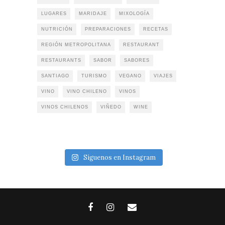
LUGARES
MARIDAJE
MIXOLOGÍA
NUTRICIÓN
PREPARACIONES
RECETAS
REGIÓN METROPOLITANA
RESTAURANT
RESTAURANTS
SABOR
SABORES
SANTIAGO
TURISMO
VEGANO
VIAJES
VINO
VINO CHILENO
VINOS
VINOS CHILENOS
VIÑEDO
WINE
Síguenos en Instagram