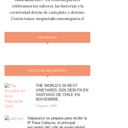
celebramos los sabores, las historias y la
creatividad detrás de cada plato y destino.
Contáctanos:
megusta@comomegusta.cl
FACEBOOK
NOTICIAS RECIENTES
THE WORLD’S 50 BEST
VINEYARDS 2026 DEBUTA EN
SANTIAGO DE CHILE EN
NOVIEMBRE
5 agosto, 2026
Valparaíso se prepara para recibir la
8ª Feria Cafeyna: el principal
encuentro del café de especialidad