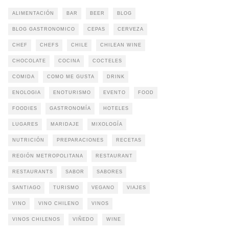
ALIMENTACIÓN
BAR
BEER
BLOG
BLOG GASTRONOMICO
CEPAS
CERVEZA
CHEF
CHEFS
CHILE
CHILEAN WINE
CHOCOLATE
COCINA
COCTELES
COMIDA
COMO ME GUSTA
DRINK
ENOLOGIA
ENOTURISMO
EVENTO
FOOD
FOODIES
GASTRONOMÍA
HOTELES
LUGARES
MARIDAJE
MIXOLOGÍA
NUTRICIÓN
PREPARACIONES
RECETAS
REGIÓN METROPOLITANA
RESTAURANT
RESTAURANTS
SABOR
SABORES
SANTIAGO
TURISMO
VEGANO
VIAJES
VINO
VINO CHILENO
VINOS
VINOS CHILENOS
VIÑEDO
WINE