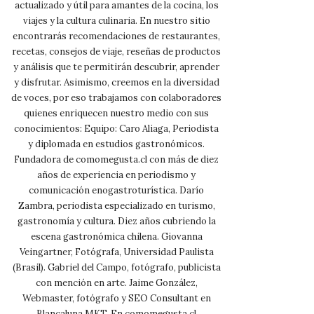
actualizado y útil para amantes de la cocina, los
viajes y la cultura culinaria. En nuestro sitio
encontrarás recomendaciones de restaurantes,
recetas, consejos de viaje, reseñas de productos
y análisis que te permitirán descubrir, aprender
y disfrutar. Asimismo, creemos en la diversidad
de voces, por eso trabajamos con colaboradores
quienes enriquecen nuestro medio con sus
conocimientos: Equipo: Caro Aliaga, Periodista
y diplomada en estudios gastronómicos.
Fundadora de comomegusta.cl con más de diez
años de experiencia en periodismo y
comunicación enogastroturística. Darío
Zambra, periodista especializado en turismo,
gastronomía y cultura. Diez años cubriendo la
escena gastronómica chilena. Giovanna
Veingartner, Fotógrafa, Universidad Paulista
(Brasil). Gabriel del Campo, fotógrafo, publicista
con mención en arte. Jaime González,
Webmaster, fotógrafo y SEO Consultant en
Blancaluna MKT. En comomegusta.cl