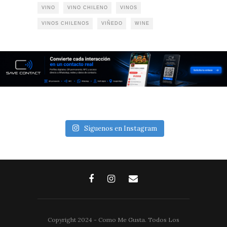
VINO
VINO CHILENO
VINOS
VINOS CHILENOS
VIÑEDO
WINE
Síguenos en Instagram
Copyright 2024 - Como Me Gusta. Todos Los