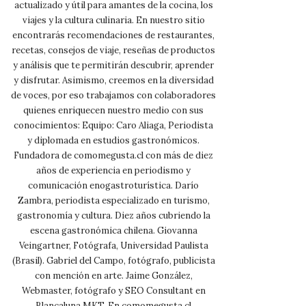
actualizado y útil para amantes de la cocina, los
viajes y la cultura culinaria. En nuestro sitio
encontrarás recomendaciones de restaurantes,
recetas, consejos de viaje, reseñas de productos
y análisis que te permitirán descubrir, aprender
y disfrutar. Asimismo, creemos en la diversidad
de voces, por eso trabajamos con colaboradores
quienes enriquecen nuestro medio con sus
conocimientos: Equipo: Caro Aliaga, Periodista
y diplomada en estudios gastronómicos.
Fundadora de comomegusta.cl con más de diez
años de experiencia en periodismo y
comunicación enogastroturística. Darío
Zambra, periodista especializado en turismo,
gastronomía y cultura. Diez años cubriendo la
escena gastronómica chilena. Giovanna
Veingartner, Fotógrafa, Universidad Paulista
(Brasil). Gabriel del Campo, fotógrafo, publicista
con mención en arte. Jaime González,
Webmaster, fotógrafo y SEO Consultant en
Blancaluna MKT. En comomegusta.cl