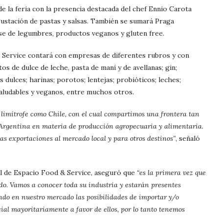
e la feria con la presencia destacada del chef Ennio Carota
gustación de pastas y salsas. También se sumará Praga
ase de legumbres, productos veganos y gluten free.
d Service contará con empresas de diferentes rubros y con
 de dulce de leche, pasta de maní y de avellanas; gin;
s dulces; harinas; porotos; lentejas; probióticos; leches;
aludables y veganos, entre muchos otros.
limítrofe como Chile, con el cual compartimos una frontera tan
 Argentina en materia de producción agropecuaria y alimentaria.
las exportaciones al mercado local y para otros destinos”
, señaló
al de Espacio Food & Service, aseguró que
“es la primera vez que
do. Vamos a conocer toda su industria y estarán presentes
ndo en nuestro mercado las posibilidades de importar y/o
al mayoritariamente a favor de ellos, por lo tanto tenemos