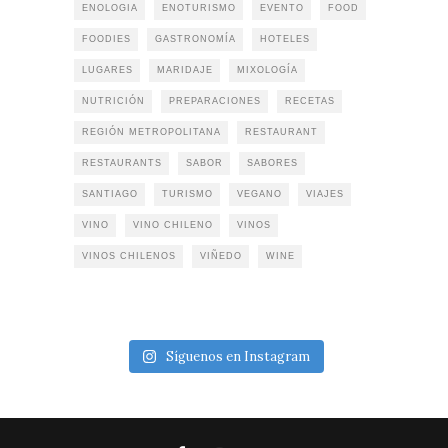
ENOLOGIA
ENOTURISMO
EVENTO
FOOD
FOODIES
GASTRONOMÍA
HOTELES
LUGARES
MARIDAJE
MIXOLOGÍA
NUTRICIÓN
PREPARACIONES
RECETAS
REGIÓN METROPOLITANA
RESTAURANT
RESTAURANTS
SABOR
SABORES
SANTIAGO
TURISMO
VEGANO
VIAJES
VINO
VINO CHILENO
VINOS
VINOS CHILENOS
VIÑEDO
WINE
Síguenos en Instagram