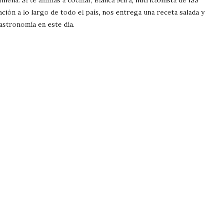
hilena. Si te animas a cocinar, Bianca Mira, nutricionista de ISS
ción a lo largo de todo el país, nos entrega una receta salada y
astronomía en este día.