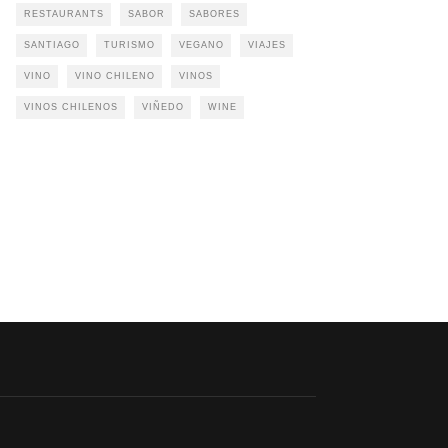
RESTAURANTS
SABOR
SABORES
SANTIAGO
TURISMO
VEGANO
VIAJES
VINO
VINO CHILENO
VINOS
VINOS CHILENOS
VIÑEDO
WINE