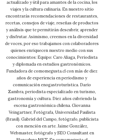
actualizado y útil para amantes de la cocina, los
viajes y la cultura culinaria. En nuestro sitio
encontrarás recomendaciones de restaurantes,
recetas, consejos de viaje, reseñas de productos
y análisis que te permitirán descubrir, aprender
y disfrutar. Asimismo, creemos en la diversidad
de voces, por eso trabajamos con colaboradores
quienes enriquecen nuestro medio con sus
conocimientos: Equipo: Caro Aliaga, Periodista
y diplomada en estudios gastronómicos.
Fundadora de comomegusta.cl con más de diez
años de experiencia en periodismo y
comunicación enogastroturística. Darío
Zambra, periodista especializado en turismo,
gastronomía y cultura. Diez años cubriendo la
escena gastronómica chilena. Giovanna
Veingartner, Fotógrafa, Universidad Paulista
(Brasil). Gabriel del Campo, fotógrafo, publicista
con mención en arte. Jaime González,
Webmaster, fotógrafo y SEO Consultant en
Blancaluna MKT. En comomegusta.cl