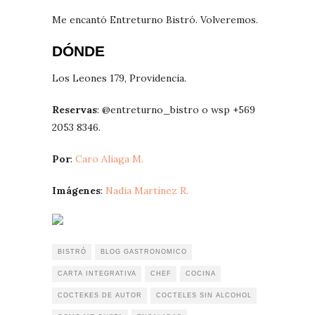
Me encantó Entreturno Bistró. Volveremos.
DÓNDE
Los Leones 179, Providencia.
Reservas
: @entreturno_bistro o wsp +569
2053 8346.
Por
:
Caro Aliaga M.
Imágenes
:
Nadia Martínez R.
BISTRÓ
BLOG GASTRONOMICO
CARTA INTEGRATIVA
CHEF
COCINA
COCTEKES DE AUTOR
COCTELES SIN ALCOHOL