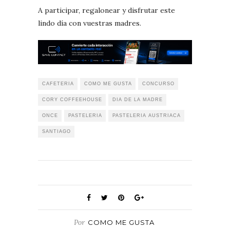
A participar, regalonear y disfrutar este
lindo día con vuestras madres.
CAFETERIA
COMO ME GUSTA
CONCURSO
CORY COFFEEHOUSE
DIA DE LA MADRE
ONCE
PASTELERIA
PASTELERIA AUSTRIACA
SANTIAGO
Por
COMO ME GUSTA