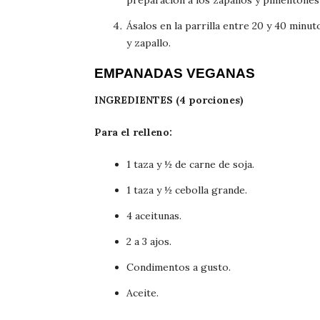
preparación a los zapallos y pimentones
Ásalos en la parrilla entre 20 y 40 minu
y zapallo.
EMPANADAS VEGANAS
INGREDIENTES (4 porciones)
Para el relleno:
1 taza y ½ de carne de soja.
1 taza y ½ cebolla grande.
4 aceitunas.
2 a 3 ajos.
Condimentos a gusto.
Aceite.