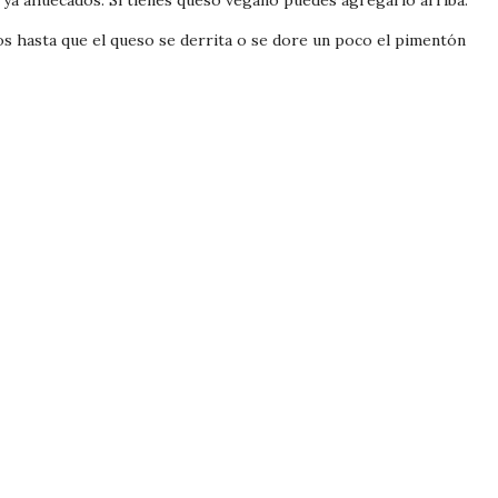
 ya ahuecados. Si tienes queso vegano puedes agregarlo arriba.
tos hasta que el queso se derrita o se dore un poco el pimentón