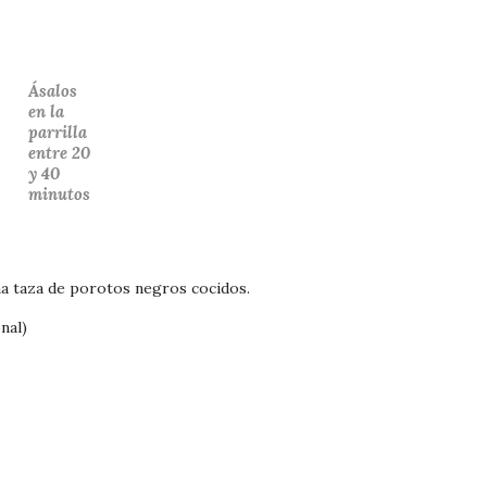
Ásalos
en la
parrilla
entre 20
y 40
minutos
a taza de porotos negros cocidos.
nal)