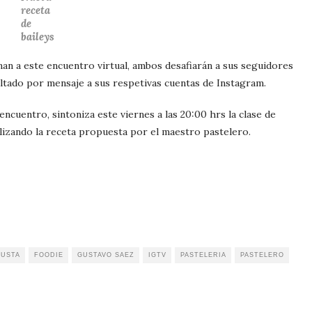
receta
de
baileys
unan a este encuentro virtual, ambos desafiarán a sus seguidores
esultado por mensaje a sus respetivas cuentas de Instagram.
encuentro, sintoniza este viernes a las 20:00 hrs la clase de
lizando la receta propuesta por el maestro pastelero.
GUSTA
FOODIE
GUSTAVO SAEZ
IGTV
PASTELERIA
PASTELERO