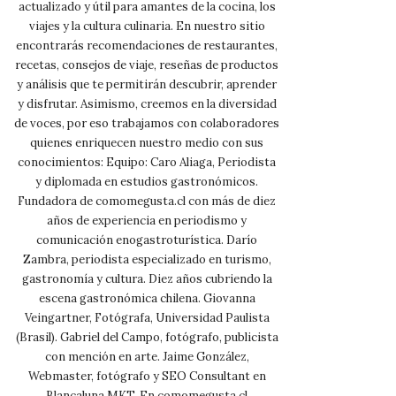
actualizado y útil para amantes de la cocina, los
viajes y la cultura culinaria. En nuestro sitio
encontrarás recomendaciones de restaurantes,
recetas, consejos de viaje, reseñas de productos
y análisis que te permitirán descubrir, aprender
y disfrutar. Asimismo, creemos en la diversidad
de voces, por eso trabajamos con colaboradores
quienes enriquecen nuestro medio con sus
conocimientos: Equipo: Caro Aliaga, Periodista
y diplomada en estudios gastronómicos.
Fundadora de comomegusta.cl con más de diez
años de experiencia en periodismo y
comunicación enogastroturística. Darío
Zambra, periodista especializado en turismo,
gastronomía y cultura. Diez años cubriendo la
escena gastronómica chilena. Giovanna
Veingartner, Fotógrafa, Universidad Paulista
(Brasil). Gabriel del Campo, fotógrafo, publicista
con mención en arte. Jaime González,
Webmaster, fotógrafo y SEO Consultant en
Blancaluna MKT. En comomegusta.cl