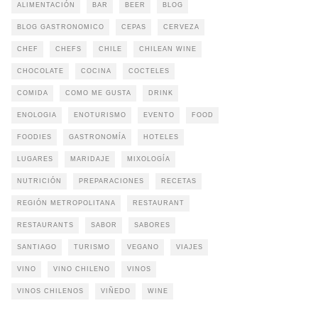
ALIMENTACIÓN
BAR
BEER
BLOG
BLOG GASTRONOMICO
CEPAS
CERVEZA
CHEF
CHEFS
CHILE
CHILEAN WINE
CHOCOLATE
COCINA
COCTELES
COMIDA
COMO ME GUSTA
DRINK
ENOLOGIA
ENOTURISMO
EVENTO
FOOD
FOODIES
GASTRONOMÍA
HOTELES
LUGARES
MARIDAJE
MIXOLOGÍA
NUTRICIÓN
PREPARACIONES
RECETAS
REGIÓN METROPOLITANA
RESTAURANT
RESTAURANTS
SABOR
SABORES
SANTIAGO
TURISMO
VEGANO
VIAJES
VINO
VINO CHILENO
VINOS
VINOS CHILENOS
VIÑEDO
WINE