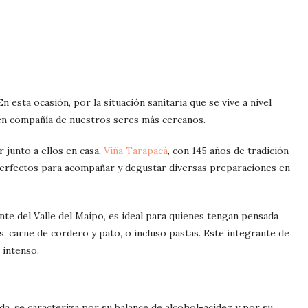
 esta ocasión, por la situación sanitaria que se vive a nivel
 en compañía de nuestros seres más cercanos.
 junto a ellos en casa,
Viña Tarapacá
, con 145 años de tradición
perfectos para acompañar y degustar diversas preparaciones en
te del Valle del Maipo, es ideal para quienes tengan pensada
, carne de cordero y pato, o incluso pastas. Este integrante de
 intenso.
da, se caracteriza por su balance de alcohol-acidez y por su