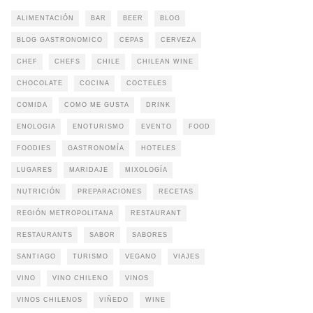
ALIMENTACIÓN
BAR
BEER
BLOG
BLOG GASTRONOMICO
CEPAS
CERVEZA
CHEF
CHEFS
CHILE
CHILEAN WINE
CHOCOLATE
COCINA
COCTELES
COMIDA
COMO ME GUSTA
DRINK
ENOLOGIA
ENOTURISMO
EVENTO
FOOD
FOODIES
GASTRONOMÍA
HOTELES
LUGARES
MARIDAJE
MIXOLOGÍA
NUTRICIÓN
PREPARACIONES
RECETAS
REGIÓN METROPOLITANA
RESTAURANT
RESTAURANTS
SABOR
SABORES
SANTIAGO
TURISMO
VEGANO
VIAJES
VINO
VINO CHILENO
VINOS
VINOS CHILENOS
VIÑEDO
WINE