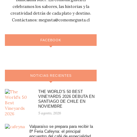
celebramos los sabores, las historias y la
creatividad detrás de cada plato y destino.
Contáctanos:
megusta@comomegusta.cl
FACEBOOK
NOTICIAS RECIENTES
THE WORLD’S 50 BEST
VINEYARDS 2026 DEBUTA EN
SANTIAGO DE CHILE EN
NOVIEMBRE
5 agosto, 2026
Valparaíso se prepara para recibir la
8ª Feria Cafeyna: el principal
encuentro del café de especialidad