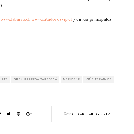
0.
www.labarra.cl
,
www.catadoresvip.cl
y en los principales
USTA
GRAN RESERVA TARAPACÁ
MARIDAJE
VIÑA TARAPACA
Por
COMO ME GUSTA