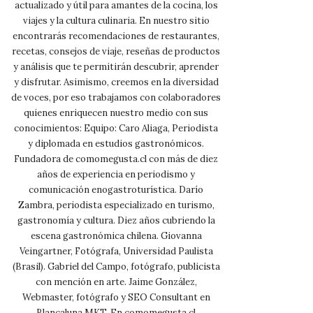
actualizado y útil para amantes de la cocina, los
viajes y la cultura culinaria. En nuestro sitio
encontrarás recomendaciones de restaurantes,
recetas, consejos de viaje, reseñas de productos
y análisis que te permitirán descubrir, aprender
y disfrutar. Asimismo, creemos en la diversidad
de voces, por eso trabajamos con colaboradores
quienes enriquecen nuestro medio con sus
conocimientos: Equipo: Caro Aliaga, Periodista
y diplomada en estudios gastronómicos.
Fundadora de comomegusta.cl con más de diez
años de experiencia en periodismo y
comunicación enogastroturística. Darío
Zambra, periodista especializado en turismo,
gastronomía y cultura. Diez años cubriendo la
escena gastronómica chilena. Giovanna
Veingartner, Fotógrafa, Universidad Paulista
(Brasil). Gabriel del Campo, fotógrafo, publicista
con mención en arte. Jaime González,
Webmaster, fotógrafo y SEO Consultant en
Blancaluna MKT. En comomegusta.cl