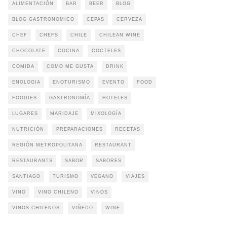
ALIMENTACIÓN
BAR
BEER
BLOG
BLOG GASTRONOMICO
CEPAS
CERVEZA
CHEF
CHEFS
CHILE
CHILEAN WINE
CHOCOLATE
COCINA
COCTELES
COMIDA
COMO ME GUSTA
DRINK
ENOLOGIA
ENOTURISMO
EVENTO
FOOD
FOODIES
GASTRONOMÍA
HOTELES
LUGARES
MARIDAJE
MIXOLOGÍA
NUTRICIÓN
PREPARACIONES
RECETAS
REGIÓN METROPOLITANA
RESTAURANT
RESTAURANTS
SABOR
SABORES
SANTIAGO
TURISMO
VEGANO
VIAJES
VINO
VINO CHILENO
VINOS
VINOS CHILENOS
VIÑEDO
WINE