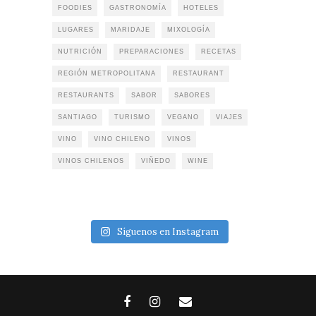
FOODIES
GASTRONOMÍA
HOTELES
LUGARES
MARIDAJE
MIXOLOGÍA
NUTRICIÓN
PREPARACIONES
RECETAS
REGIÓN METROPOLITANA
RESTAURANT
RESTAURANTS
SABOR
SABORES
SANTIAGO
TURISMO
VEGANO
VIAJES
VINO
VINO CHILENO
VINOS
VINOS CHILENOS
VIÑEDO
WINE
Síguenos en Instagram