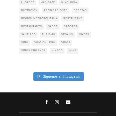
LUGARES
MARIDAJE
MIXOLOGÍA
NUTRICIÓN
PREPARACIONES
RECETAS
REGIÓN METROPOLITANA
RESTAURANT
RESTAURANTS
SABOR
SABORES
SANTIAGO
TURISMO
VEGANO
VIAJES
VINO
VINO CHILENO
VINOS
VINOS CHILENOS
VIÑEDO
WINE
Síguenos en Instagram