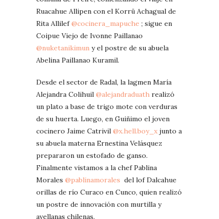
Ruacahue Allipen con el Korrü Achagual de
Rita Allilef
@cocinera_mapuche
; sigue en
Coipue Viejo de Ivonne Paillanao
@nuketanikimun
y el postre de su abuela
Abelina Paillanao Kuramil.
Desde el sector de Radal, la lagmen María
Alejandra Colihuil
@alejandraduath
realizó
un plato a base de trigo mote con verduras
de su huerta. Luego, en Guiñimo el joven
cocinero Jaime Catrivil
@x.hell.boy_x
junto a
su abuela materna Ernestina Velásquez
prepararon un estofado de ganso.
Finalmente vistamos a la chef Pablina
Morales
@pablinamorales
del lof Dalcahue
orillas de río Curaco en Cunco, quien realizó
un postre de innovación con murtilla y
avellanas chilenas.