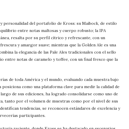
 y personalidad del portafolio de Kross: su Maibock, de estilo
quilibrio entre notas maltosas y cuerpo robusto; la IPA
a, resalta por su perfil cítrico y refrescante, con un
rescura y amargor suave; mientras que la Golden Ale es una
ombina la elegancia de las Pale Ales tradicionales con el sello
o entre notas de caramelo y toffee, con un final fresco que la
rías de toda América y el mundo, evaluando cada muestra bajo
 la posiciona como una plataforma clave para medir la calidad de
 lo largo de sus ediciones, ha logrado consolidarse como uno de
a, tanto por el volumen de muestras como por el nivel de sus
identifican tendencias, se reconocen estándares de excelencia y
rvecerías participantes.
ectoria reciente, donde Kross se ha destacado en escenarios