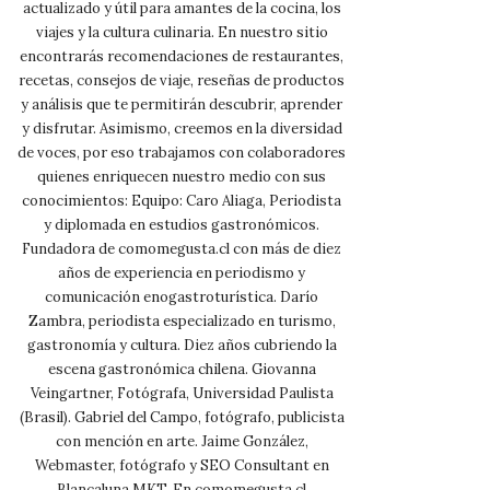
actualizado y útil para amantes de la cocina, los
viajes y la cultura culinaria. En nuestro sitio
encontrarás recomendaciones de restaurantes,
recetas, consejos de viaje, reseñas de productos
y análisis que te permitirán descubrir, aprender
y disfrutar. Asimismo, creemos en la diversidad
de voces, por eso trabajamos con colaboradores
quienes enriquecen nuestro medio con sus
conocimientos: Equipo: Caro Aliaga, Periodista
y diplomada en estudios gastronómicos.
Fundadora de comomegusta.cl con más de diez
años de experiencia en periodismo y
comunicación enogastroturística. Darío
Zambra, periodista especializado en turismo,
gastronomía y cultura. Diez años cubriendo la
escena gastronómica chilena. Giovanna
Veingartner, Fotógrafa, Universidad Paulista
(Brasil). Gabriel del Campo, fotógrafo, publicista
con mención en arte. Jaime González,
Webmaster, fotógrafo y SEO Consultant en
Blancaluna MKT. En comomegusta.cl