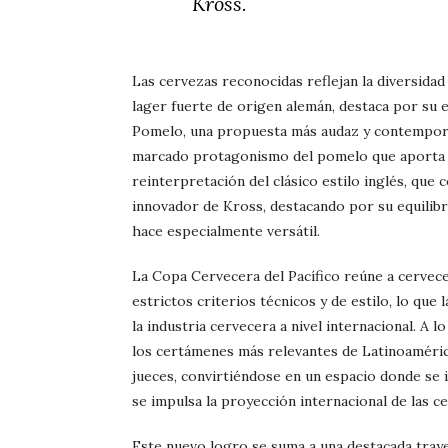
Kross.
Las cervezas reconocidas reflejan la diversidad
lager fuerte de origen alemán, destaca por su e
Pomelo, una propuesta más audaz y contemporáne
marcado protagonismo del pomelo que aporta f
reinterpretación del clásico estilo inglés, que c
innovador de Kross, destacando por su equilibri
hace especialmente versátil.
La Copa Cervecera del Pacífico reúne a cervece
estrictos criterios técnicos y de estilo, lo que
la industria cervecera a nivel internacional. A
los certámenes más relevantes de Latinoaméric
jueces, convirtiéndose en un espacio donde se 
se impulsa la proyección internacional de las ce
Este nuevo logro se suma a una destacada tray