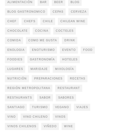
ALIMENTACIÓN
BAR
BEER
BLOG
BLOG GASTRONOMICO
CEPAS
CERVEZA
CHEF
CHEFS
CHILE
CHILEAN WINE
CHOCOLATE
COCINA
COCTELES
COMIDA
COMO ME GUSTA
DRINK
ENOLOGIA
ENOTURISMO
EVENTO
FOOD
FOODIES
GASTRONOMÍA
HOTELES
LUGARES
MARIDAJE
MIXOLOGÍA
NUTRICIÓN
PREPARACIONES
RECETAS
REGIÓN METROPOLITANA
RESTAURANT
RESTAURANTS
SABOR
SABORES
SANTIAGO
TURISMO
VEGANO
VIAJES
VINO
VINO CHILENO
VINOS
VINOS CHILENOS
VIÑEDO
WINE