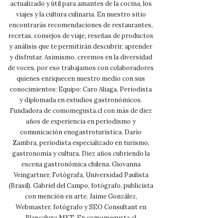
actualizado y útil para amantes de la cocina, los
viajes y la cultura culinaria. En nuestro sitio
encontrarás recomendaciones de restaurantes,
recetas, consejos de viaje, reseñas de productos
y análisis que te permitirán descubrir, aprender
y disfrutar. Asimismo, creemos en la diversidad
de voces, por eso trabajamos con colaboradores
quienes enriquecen nuestro medio con sus
conocimientos: Equipo: Caro Aliaga, Periodista
y diplomada en estudios gastronómicos.
Fundadora de comomegusta.cl con más de diez
años de experiencia en periodismo y
comunicación enogastroturística. Darío
Zambra, periodista especializado en turismo,
gastronomía y cultura. Diez años cubriendo la
escena gastronómica chilena. Giovanna
Veingartner, Fotógrafa, Universidad Paulista
(Brasil). Gabriel del Campo, fotógrafo, publicista
con mención en arte. Jaime González,
Webmaster, fotógrafo y SEO Consultant en
Blancaluna MKT. En comomegusta.cl