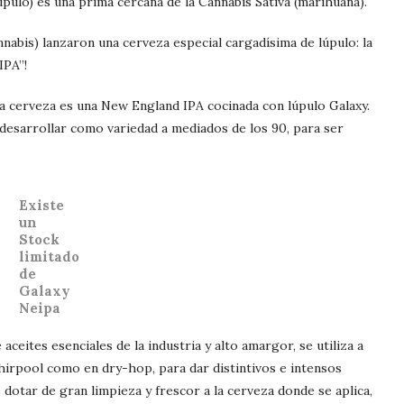
pulo) es una prima cercana de la Cannabis Sativa (marihuana).
nnabis) lanzaron una cerveza especial cargadísima de lúpulo: la
IPA”!
 cerveza es una New England IPA cocinada con lúpulo Galaxy.
 desarrollar como variedad a mediados de los 90, para ser
Existe
un
Stock
limitado
de
Galaxy
Neipa
ceites esenciales de la industria y alto amargor, se utiliza a
hirpool como en dry-hop, para dar distintivos e intensos
 dotar de gran limpieza y frescor a la cerveza donde se aplica,