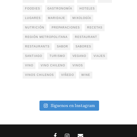
FOODIES
GASTRONOMÍA
HOTELES
LUGARES
MARIDAJE
MIXOLOGÍA
NUTRICIÓN
PREPARACIONES
RECETAS
REGIÓN METROPOLITANA
RESTAURANT
RESTAURANTS
SABOR
SABORES
SANTIAGO
TURISMO
VEGANO
VIAJES
VINO
VINO CHILENO
VINOS
VINOS CHILENOS
VIÑEDO
WINE
Síguenos en Instagram