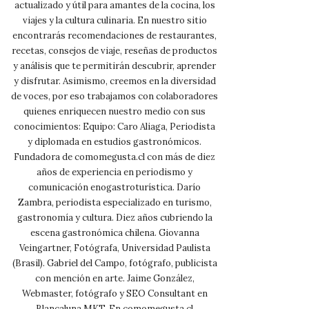
actualizado y útil para amantes de la cocina, los
viajes y la cultura culinaria. En nuestro sitio
encontrarás recomendaciones de restaurantes,
recetas, consejos de viaje, reseñas de productos
y análisis que te permitirán descubrir, aprender
y disfrutar. Asimismo, creemos en la diversidad
de voces, por eso trabajamos con colaboradores
quienes enriquecen nuestro medio con sus
conocimientos: Equipo: Caro Aliaga, Periodista
y diplomada en estudios gastronómicos.
Fundadora de comomegusta.cl con más de diez
años de experiencia en periodismo y
comunicación enogastroturística. Darío
Zambra, periodista especializado en turismo,
gastronomía y cultura. Diez años cubriendo la
escena gastronómica chilena. Giovanna
Veingartner, Fotógrafa, Universidad Paulista
(Brasil). Gabriel del Campo, fotógrafo, publicista
con mención en arte. Jaime González,
Webmaster, fotógrafo y SEO Consultant en
Blancaluna MKT. En comomegusta.cl