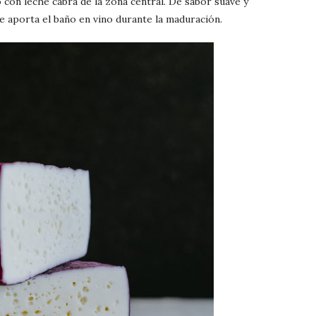
 con leche cabra de la zona central. De sabor suave y
le aporta el baño en vino durante la maduración.