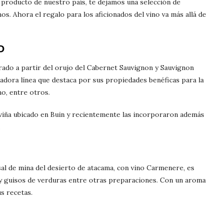
 producto de nuestro país, te dejamos una selección de
os. Ahora el regalo para los aficionados del vino va más allá de
O
rado a partir del orujo del Cabernet Sauvignon y Sauvignon
ovadora línea que destaca por sus propiedades benéficas para la
no, entre otros.
 viña ubicado en Buin y recientemente las incorporaron además
.
sal de mina del desierto de atacama, con vino Carmenere, es
 y guisos de verduras entre otras preparaciones. Con un aroma
us recetas.