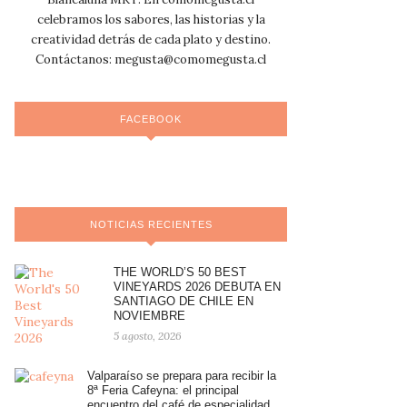
celebramos los sabores, las historias y la
creatividad detrás de cada plato y destino.
Contáctanos:
megusta@comomegusta.cl
FACEBOOK
NOTICIAS RECIENTES
THE WORLD’S 50 BEST
VINEYARDS 2026 DEBUTA EN
SANTIAGO DE CHILE EN
NOVIEMBRE
5 agosto, 2026
Valparaíso se prepara para recibir la
8ª Feria Cafeyna: el principal
encuentro del café de especialidad