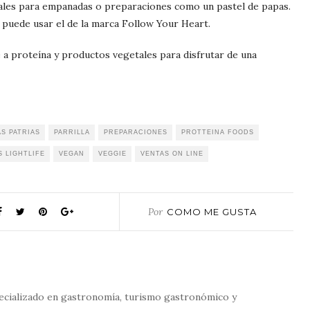
deales para empanadas o preparaciones como un pastel de papas.
puede usar el de la marca Follow Your Heart.
 a proteína y productos vegetales para disfrutar de una
AS PATRIAS
PARRILLA
PREPARACIONES
PROTTEINA FOODS
 LIGHTLIFE
VEGAN
VEGGIE
VENTAS ON LINE
Por
COMO ME GUSTA
ecializado en gastronomía, turismo gastronómico y