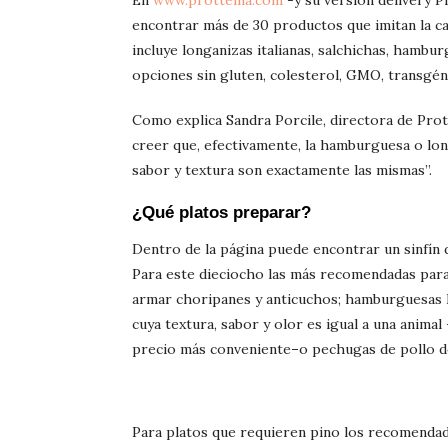
En
www.protteina.com
-y su versión delivery Pr
encontrar más de 30 productos que imitan la car
incluye longanizas italianas, salchichas, hambu
opciones sin gluten, colesterol, GMO, transgén
Como explica Sandra Porcile, directora de Pro
creer que, efectivamente, la hamburguesa o lo
sabor y textura son exactamente las mismas”.
¿Qué platos preparar?
Dentro de la página puede encontrar un sinfín 
Para este dieciocho las más recomendadas para 
armar choripanes y anticuchos; hamburguesas B
cuya textura, sabor y olor es igual a una anima
precio más conveniente
–
o pechugas de pollo d
Para platos que requieren pino los recomenda