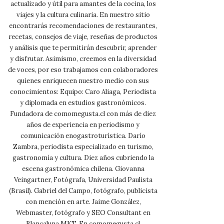
actualizado y útil para amantes de la cocina, los
viajes y la cultura culinaria. En nuestro sitio
encontrarás recomendaciones de restaurantes,
recetas, consejos de viaje, reseñas de productos
y análisis que te permitirán descubrir, aprender
y disfrutar. Asimismo, creemos en la diversidad
de voces, por eso trabajamos con colaboradores
quienes enriquecen nuestro medio con sus
conocimientos: Equipo: Caro Aliaga, Periodista
y diplomada en estudios gastronómicos.
Fundadora de comomegusta.cl con más de diez
años de experiencia en periodismo y
comunicación enogastroturística. Darío
Zambra, periodista especializado en turismo,
gastronomía y cultura. Diez años cubriendo la
escena gastronómica chilena. Giovanna
Veingartner, Fotógrafa, Universidad Paulista
(Brasil). Gabriel del Campo, fotógrafo, publicista
con mención en arte. Jaime González,
Webmaster, fotógrafo y SEO Consultant en
Blancaluna MKT. En comomegusta.cl