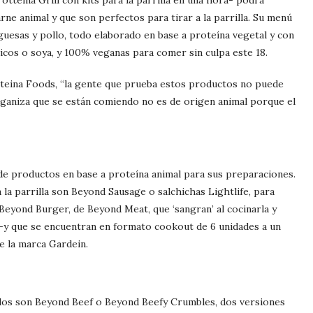
otteina Grill con kits para la parrilla en una hora- podrá
ne animal y que son perfectos para tirar a la parrilla. Su menú
rguesas y pollo, todo elaborado en base a proteína vegetal y con
icos o soya, y 100% veganas para comer sin culpa este 18.
tteina Foods, “la gente que prueba estos productos no puede
nganiza que se están comiendo no es de origen animal porque el
de productos en base a proteína animal para sus preparaciones.
la parrilla son Beyond Sausage o salchichas Lightlife, para
eyond Burger, de Beyond Meat, que ‘sangran’ al cocinarla y
l -y que se encuentran en formato cookout de 6 unidades a un
e la marca Gardein.
dos son Beyond Beef o Beyond Beefy Crumbles, dos versiones