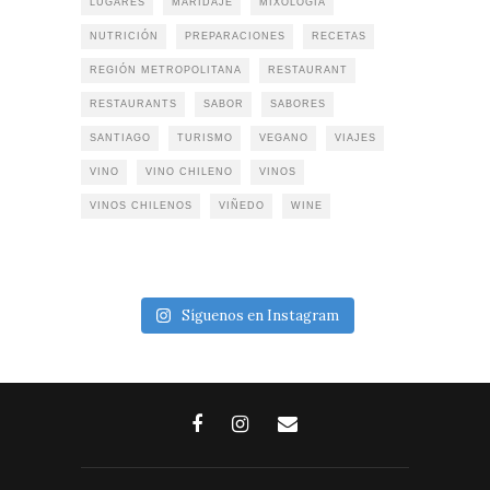
LUGARES
MARIDAJE
MIXOLOGÍA
NUTRICIÓN
PREPARACIONES
RECETAS
REGIÓN METROPOLITANA
RESTAURANT
RESTAURANTS
SABOR
SABORES
SANTIAGO
TURISMO
VEGANO
VIAJES
VINO
VINO CHILENO
VINOS
VINOS CHILENOS
VIÑEDO
WINE
Síguenos en Instagram