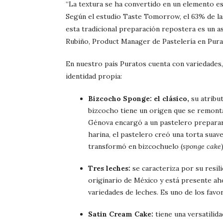
“La textura se ha convertido en un elemento es
Según el estudio Taste Tomorrow, el 63% de la
esta tradicional preparación repostera es un as
Rubiño, Product Manager de Pastelería en Pura
En nuestro país Puratos cuenta con variedades, 
identidad propia:
Bizcocho Sponge: el clásico,
su atribu
bizcocho tiene un origen que se remonta 
Génova encargó a un pastelero preparar 
harina, el pastelero creó una torta suav
transformó en bizcochuelo (
sponge cake
)
Tres leches:
se caracteriza por su resil
originario de México y está presente ah
variedades de leches. Es uno de los fav
Satin Cream Cake:
tiene una versatilida