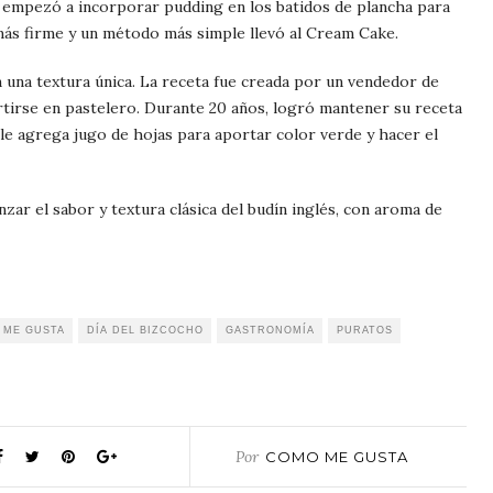
se empezó a incorporar pudding en los batidos de plancha para
más firme y un método más simple llevó al Cream Cake.
n una textura única. La receta fue creada por un vendedor de
rtirse en pastelero. Durante 20 años, logró mantener su receta
le agrega jugo de hojas para aportar color verde y hacer el
zar el sabor y textura clásica del budín inglés, con aroma de
 ME GUSTA
DÍA DEL BIZCOCHO
GASTRONOMÍA
PURATOS
Por
COMO ME GUSTA