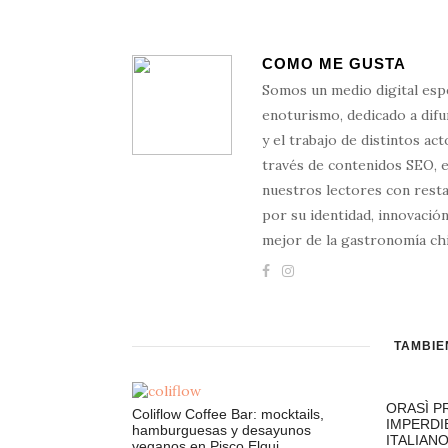
COMO ME GUSTA
Somos un medio digital esp
enoturismo, dedicado a difun
y el trabajo de distintos ac
través de contenidos SEO, 
nuestros lectores con resta
por su identidad, innovación
mejor de la gastronomía chi
TAMBIÉ
ORASÌ P
Coliflow Coffee Bar: mocktails,
IMPERDI
hamburguesas y desayunos
ITALIAN
veganos en Pisco Elqui