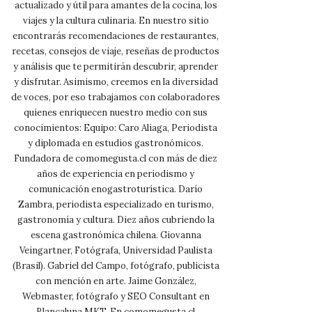
actualizado y útil para amantes de la cocina, los
viajes y la cultura culinaria. En nuestro sitio
encontrarás recomendaciones de restaurantes,
recetas, consejos de viaje, reseñas de productos
y análisis que te permitirán descubrir, aprender
y disfrutar. Asimismo, creemos en la diversidad
de voces, por eso trabajamos con colaboradores
quienes enriquecen nuestro medio con sus
conocimientos: Equipo: Caro Aliaga, Periodista
y diplomada en estudios gastronómicos.
Fundadora de comomegusta.cl con más de diez
años de experiencia en periodismo y
comunicación enogastroturística. Darío
Zambra, periodista especializado en turismo,
gastronomía y cultura. Diez años cubriendo la
escena gastronómica chilena. Giovanna
Veingartner, Fotógrafa, Universidad Paulista
(Brasil). Gabriel del Campo, fotógrafo, publicista
con mención en arte. Jaime González,
Webmaster, fotógrafo y SEO Consultant en
Blancaluna MKT. En comomegusta.cl