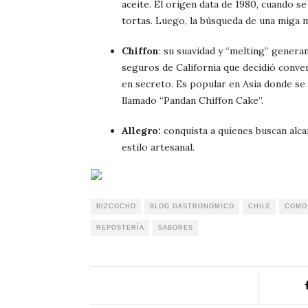
aceite. El origen data de 1980, cuando 
tortas. Luego, la búsqueda de una miga 
Chiffon
: su suavidad y “melting” genera
seguros de California que decidió conve
en secreto. Es popular en Asia donde se 
llamado “Pandan Chiffon Cake”.
Allegro:
conquista a quienes buscan alcan
estilo artesanal.
BIZCOCHO
BLOG GASTRONOMICO
CHILE
COMO
REPOSTERÍA
SABORES