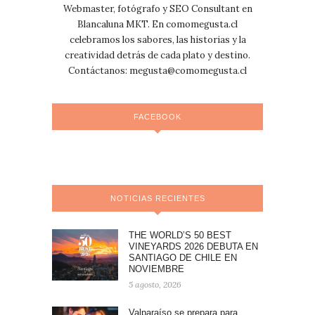
Webmaster, fotógrafo y SEO Consultant en
Blancaluna MKT. En comomegusta.cl
celebramos los sabores, las historias y la
creatividad detrás de cada plato y destino.
Contáctanos:
megusta@comomegusta.cl
FACEBOOK
NOTICIAS RECIENTES
THE WORLD’S 50 BEST
VINEYARDS 2026 DEBUTA EN
SANTIAGO DE CHILE EN
NOVIEMBRE
5 agosto, 2026
Valparaíso se prepara para