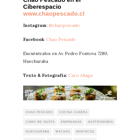
Ciberespacio
www.chaopescado.cl
Instagram
:
@chaopescado
Facebook
:
Chao Pescado
Encuéntralos en Av. Pedro Fontova 7280,
Huechuraba
Texto & Fotografía:
Caro Aliaga
CHAO PESCADO
COCINA CASERA
COMO ME GUSTA
EMPANADAS
GASTRONOMÍA
HUECHURABA
MACHAS
MARISCOS