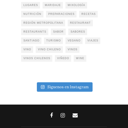
LUGARES
MARIDAJE
MIXOLOGÍA
NUTRICIÓN
PREPARACIONES
RECETAS
REGIÓN METROPOLITANA
RESTAURANT
RESTAURANTS
SABOR
SABORES
SANTIAGO
TURISMO
VEGANO
VIAJES
VINO
VINO CHILENO
VINOS
VINOS CHILENOS
VIÑEDO
WINE
Síguenos en Instagram