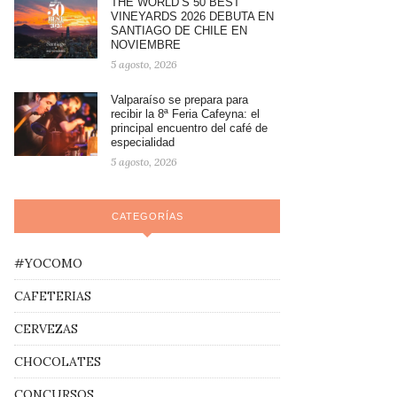
THE WORLD’S 50 BEST
VINEYARDS 2026 DEBUTA EN
SANTIAGO DE CHILE EN
NOVIEMBRE
5 agosto, 2026
Valparaíso se prepara para
recibir la 8ª Feria Cafeyna: el
principal encuentro del café de
especialidad
5 agosto, 2026
CATEGORÍAS
#YOCOMO
CAFETERIAS
CERVEZAS
CHOCOLATES
CONCURSOS