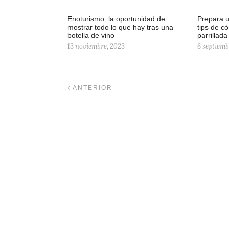
Enoturismo: la oportunidad de
Prepara u
mostrar todo lo que hay tras una
tips de 
botella de vino
parrillada
13 noviembre, 2023
6 septiemb
ANTERIOR