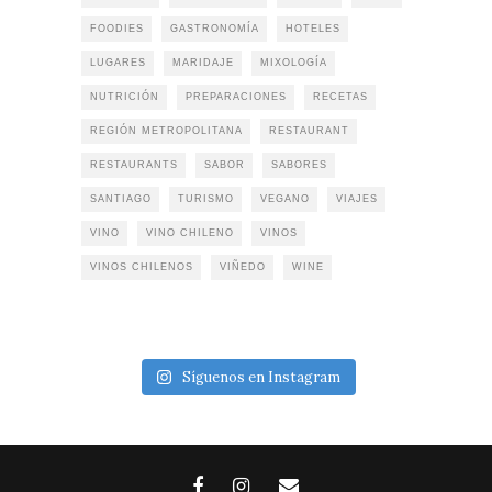
FOODIES
GASTRONOMÍA
HOTELES
LUGARES
MARIDAJE
MIXOLOGÍA
NUTRICIÓN
PREPARACIONES
RECETAS
REGIÓN METROPOLITANA
RESTAURANT
RESTAURANTS
SABOR
SABORES
SANTIAGO
TURISMO
VEGANO
VIAJES
VINO
VINO CHILENO
VINOS
VINOS CHILENOS
VIÑEDO
WINE
Síguenos en Instagram