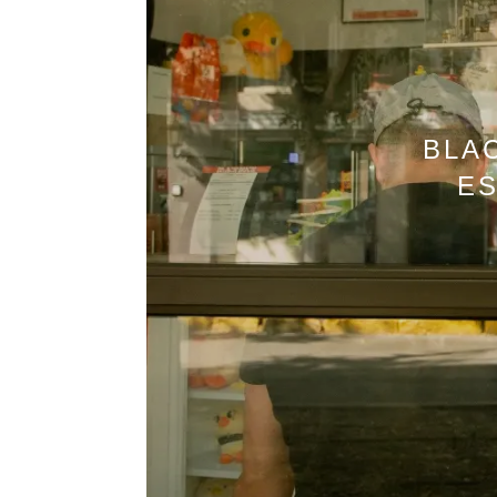
BLA
ES