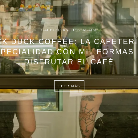
CAFETERIAS
DESTACADA
CK DUCK COFFEE: LA CAFETERÍ
PECIALIDAD CON MIL FORMAS
DISFRUTAR EL CAFÉ
LEER MÁS