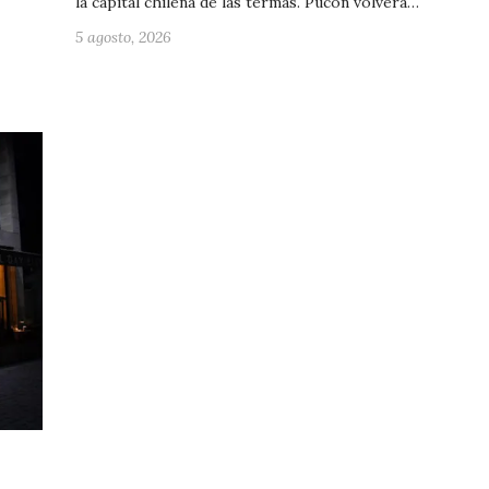
la capital chilena de las termas. Pucón volverá…
5 agosto, 2026