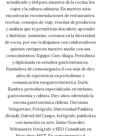
actualizado y útil para amantes de la cocina, los
viajes y la cultura culinaria. En nuestro sitio
encontrarás recomendaciones de restaurantes,
recetas, consejos de viaje, reseñas de productos
y análisis que te permitirán descubrir, aprender
y disfrutar. Asimismo, creemos en la diversidad
de voces, por eso trabajamos con colaboradores
quienes enriquecen nuestro medio con sus
conocimientos: Equipo: Caro Aliaga, Periodista
y diplomada en estudios gastronómicos.
Fundadora de comomegusta.cl con más de diez
años de experiencia en periodismo y
comunicación enogastroturística. Darío
Zambra, periodista especializado en turismo,
gastronomía y cultura. Diez años cubriendo la
escena gastronómica chilena. Giovanna
Veingartner, Fotógrafa, Universidad Paulista
(Brasil). Gabriel del Campo, fotógrafo, publicista
con mención en arte. Jaime González,
Webmaster, fotógrafo y SEO Consultant en
Blancaluna MKT. En comomegusta.cl