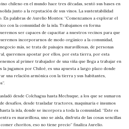
ino chileno en el mundo hace tres décadas, sentó sus bases en
olida junto a la reputación de sus vinos. La sustentabilidad
to. En palabras de Aurelio Montes: “Comenzamos a explorar el
ico con la comunidad de la isla. Trabajamos en forma
queremos ser capaces de capacitar a nuestros vecinos para que
 Queremos incorporarnos de modo orgánico a la comunidad,
negocio más, se trata de paisajes maravillosas, de personas
al, queremos apostar por ellos, por esta tierra, por esta
Tenemos al primer trabajador de una viña que llega a trabajar en
Nos la jugamos por Chiloé, es una apuesta a largo plazo donde
una relación armónica con la tierra y sus habitantes,
s”.
trasladó desde Colchagua hasta Mechuque, a los que se sumaron
o de desafíos, desde trasladar tractores, maquinaria e insumos
hasta la isla, donde se incorpora a toda la comunidad. “Este es
tra es maravillosa, uno se aísla, disfruta de las cosas sencillas
 a comer choritos, eso no tiene precio” finaliza Aurelio.