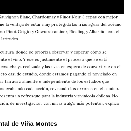
 Sauvignon Blanc, Chardonnay y Pinot Noir, 3 cepas con mejor
ene la ventaja de estar muy protegida las frías aguas del océano
o Pinot Grigio y Gewurstraminer, Riesling y Albariño, con el
latitudes.
ticultura, donde se prioriza observar y esperar cómo se
mente el vino. Y ese es justamente el proceso que se está
 cosecha ya realizada y las uvas en espera de convertirse en el
cto casi de estudio, donde estamos pagando el noviciado en
r tan australmente e independiente de los estudios que
mos evaluando cada acción, revisando los errores en el camino.
enta un refresque para la industria vitivinícola chilena. No
ión, de investigación, con miras a algo más potente», explica
ntal de Viña Montes