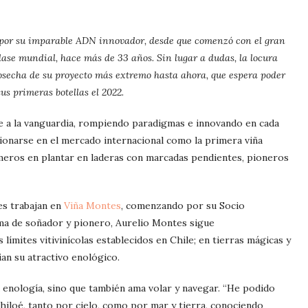
por su imparable ADN innovador, desde que comenzó con el gran
 clase mundial, hace más de 33 años. Sin lugar a dudas, la locura
osecha de su proyecto más extremo hasta ahora, que espera poder
us primeras botellas el 2022.
e a la vanguardia, rompiendo paradigmas e innovando en cada
ionarse en el mercado internacional como la primera viña
meros en plantar en laderas con marcadas pendientes, pioneros
es trabajan en
Viña Montes
, comenzando por su Socio
lma de soñador y pionero, Aurelio Montes sigue
ímites vitivinícolas establecidos en Chile; en tierras mágicas y
an su atractivo enológico.
 enología, sino que también ama volar y navegar. “He podido
hiloé, tanto por cielo, como por mar y tierra, conociendo