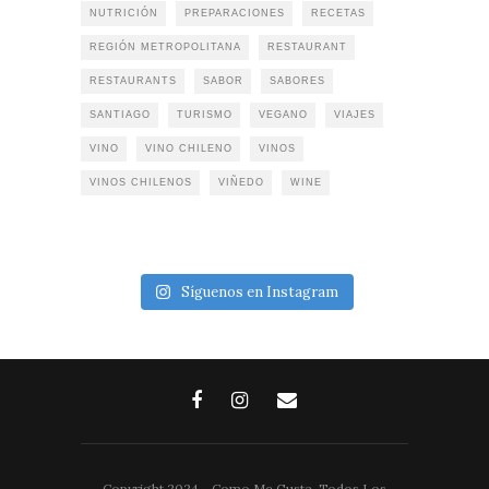
NUTRICIÓN
PREPARACIONES
RECETAS
REGIÓN METROPOLITANA
RESTAURANT
RESTAURANTS
SABOR
SABORES
SANTIAGO
TURISMO
VEGANO
VIAJES
VINO
VINO CHILENO
VINOS
VINOS CHILENOS
VIÑEDO
WINE
Síguenos en Instagram
Copyright 2024 - Como Me Gusta. Todos Los