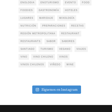
ENOLOGIA
ENOTURISMO
EVENTO
FOOD
FOODIES
GASTRONOMÍA
HOTELES
LUGARES
MARIDAJE
MIXOLOGÍA
NUTRICIÓN
PREPARACIONES
RECETAS
REGIÓN METROPOLITANA
RESTAURANT
RESTAURANTS
SABOR
SABORES
SANTIAGO
TURISMO
VEGANO
VIAJES
VINO
VINO CHILENO
VINOS
VINOS CHILENOS
VIÑEDO
WINE
Síguenos en Instagram