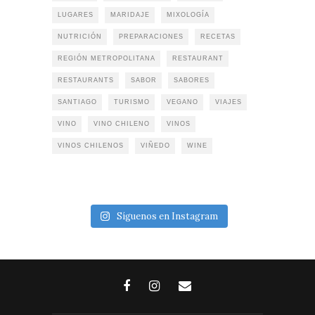
LUGARES
MARIDAJE
MIXOLOGÍA
NUTRICIÓN
PREPARACIONES
RECETAS
REGIÓN METROPOLITANA
RESTAURANT
RESTAURANTS
SABOR
SABORES
SANTIAGO
TURISMO
VEGANO
VIAJES
VINO
VINO CHILENO
VINOS
VINOS CHILENOS
VIÑEDO
WINE
Síguenos en Instagram