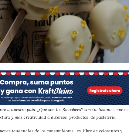
rae a nuestro país. ¿Qué son los Smoobees? son inclusiones suaves
extura y más creatividad a diversos productos de pastelería.
uevas tendencias de los consumidores, es libre de colorantes y