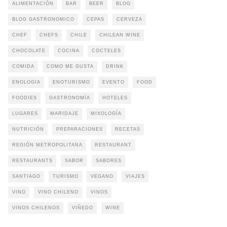
ALIMENTACIÓN
BAR
BEER
BLOG
BLOG GASTRONOMICO
CEPAS
CERVEZA
CHEF
CHEFS
CHILE
CHILEAN WINE
CHOCOLATE
COCINA
COCTELES
COMIDA
COMO ME GUSTA
DRINK
ENOLOGIA
ENOTURISMO
EVENTO
FOOD
FOODIES
GASTRONOMÍA
HOTELES
LUGARES
MARIDAJE
MIXOLOGÍA
NUTRICIÓN
PREPARACIONES
RECETAS
REGIÓN METROPOLITANA
RESTAURANT
RESTAURANTS
SABOR
SABORES
SANTIAGO
TURISMO
VEGANO
VIAJES
VINO
VINO CHILENO
VINOS
VINOS CHILENOS
VIÑEDO
WINE