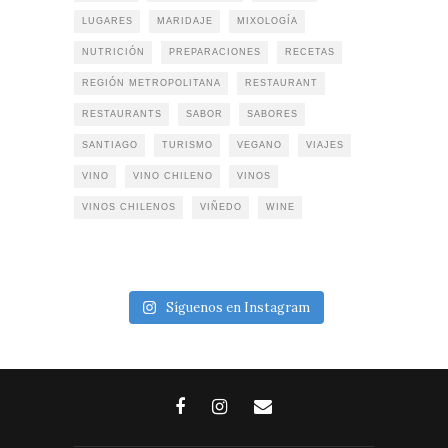
LUGARES
MARIDAJE
MIXOLOGÍA
NUTRICIÓN
PREPARACIONES
RECETAS
REGIÓN METROPOLITANA
RESTAURANT
RESTAURANTS
SABOR
SABORES
SANTIAGO
TURISMO
VEGANO
VIAJES
VINO
VINO CHILENO
VINOS
VINOS CHILENOS
VIÑEDO
WINE
Síguenos en Instagram