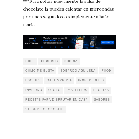
***Para soltar nuevamente la salsa de
chocolate la puedes calentar en microondas
por unos segundos o simplemente a baño
maría.
CHEF
CHURROS
COCINA
COMO ME GUSTA
EDGARDO AGUILERA
FOOD
FOODIES
GASTRONOMÍA
INGREDIENTES
INVIERNO
OTOÑO
PASTELITOS
RECETAS
RECETAS PARA DISFRUTAR EN CASA
SABORES
SALSA DE CHOCOLATE