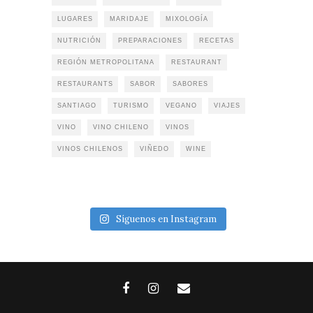
LUGARES
MARIDAJE
MIXOLOGÍA
NUTRICIÓN
PREPARACIONES
RECETAS
REGIÓN METROPOLITANA
RESTAURANT
RESTAURANTS
SABOR
SABORES
SANTIAGO
TURISMO
VEGANO
VIAJES
VINO
VINO CHILENO
VINOS
VINOS CHILENOS
VIÑEDO
WINE
Síguenos en Instagram