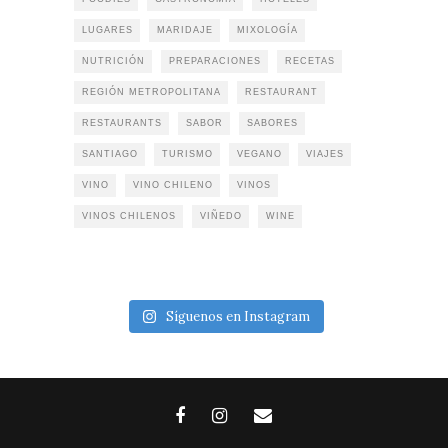
LUGARES
MARIDAJE
MIXOLOGÍA
NUTRICIÓN
PREPARACIONES
RECETAS
REGIÓN METROPOLITANA
RESTAURANT
RESTAURANTS
SABOR
SABORES
SANTIAGO
TURISMO
VEGANO
VIAJES
VINO
VINO CHILENO
VINOS
VINOS CHILENOS
VIÑEDO
WINE
Síguenos en Instagram