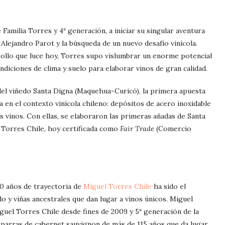
Familia Torres y 4ª generación, a iniciar su singular aventura
Alejandro Parot y la búsqueda de un nuevo desafío vinícola.
rrollo que luce hoy, Torres supo vislumbrar un enorme potencial
ndiciones de clima y suelo para elaborar vinos de gran calidad.
del viñedo Santa Digna (Maquehua-Curicó), la primera apuesta
 en el contexto vinícola chileno: depósitos de acero inoxidable
os vinos. Con ellas, se elaboraron las primeras añadas de Santa
 Torres Chile, hoy certificada como
Fair Trade
(Comercio
0 años de trayectoria de
Miguel Torres Chile
ha sido el
o y viñas ancestrales que dan lugar a vinos únicos. Miguel
uel Torres Chile desde fines de 2009 y 5ª generación de la
e parras de cabernet sauvignon de más de 115 años que da lugar