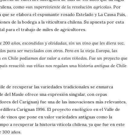
chilena, como
«un superviviente de la revolución agrícola»
. Por
 la que se elabora el espumante rosado Estelado y La Causa País,
ones de la bodega a la viticultura chilena. Su apuesta por esta
l para el trabajo de miles de agricultores.
 200 años, escondidas y olvidadas, sin un vino que les diera voz.
os para ser mezclados con otros. Pero en la vieja Europa, las
 en Chile podíamos dar valor a estos viñedos. Fue un proyecto que
aís resucitó: sus viñas nos regalan una historia antigua de Chile
ile de recuperar las variedades tradicionales se enmarca
alle del Maule ofrece una expresión singular, con cepas
ores del Carignan) fue una de las innovaciones más relevantes,
rdillera Carignan 1996. El proyecto enológico en el Valle de
ón de vinos que pone en valor variedades antiguas como la
po a recuperar la historia vitícola chilena, ya que fue en este
e 300 años.