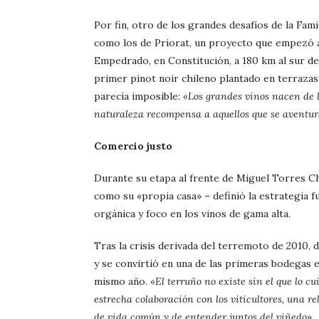
Por fin, otro de los grandes desafíos de la Fam
como los de Priorat, un proyecto que empezó a 
Empedrado, en Constitución, a 180 km al sur d
primer pinot noir chileno plantado en terrazas 
parecía imposible:
«Los grandes vinos nacen de l
naturaleza recompensa a aquellos que se aventura
Comercio justo
Durante su etapa al frente de Miguel Torres Ch
como su «propia casa» – definió la estrategia fu
orgánica y foco en los vinos de gama alta.
Tras la crisis derivada del terremoto de 2010, 
y se convirtió en una de las primeras bodegas e
mismo año.
«El terruño no existe sin el que lo cu
estrecha colaboración con los viticultores, una r
de vida común y de entender juntos del viñedo»
.