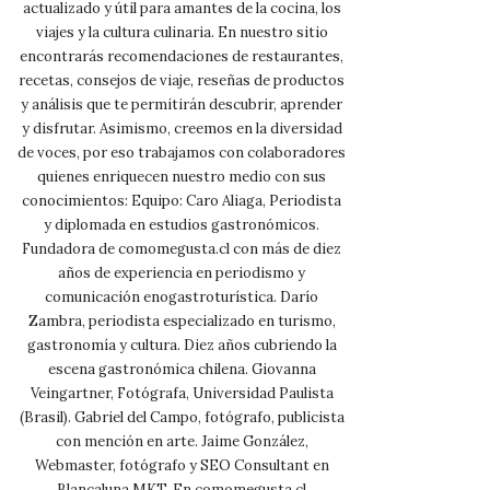
actualizado y útil para amantes de la cocina, los
viajes y la cultura culinaria. En nuestro sitio
encontrarás recomendaciones de restaurantes,
recetas, consejos de viaje, reseñas de productos
y análisis que te permitirán descubrir, aprender
y disfrutar. Asimismo, creemos en la diversidad
de voces, por eso trabajamos con colaboradores
quienes enriquecen nuestro medio con sus
conocimientos: Equipo: Caro Aliaga, Periodista
y diplomada en estudios gastronómicos.
Fundadora de comomegusta.cl con más de diez
años de experiencia en periodismo y
comunicación enogastroturística. Darío
Zambra, periodista especializado en turismo,
gastronomía y cultura. Diez años cubriendo la
escena gastronómica chilena. Giovanna
Veingartner, Fotógrafa, Universidad Paulista
(Brasil). Gabriel del Campo, fotógrafo, publicista
con mención en arte. Jaime González,
Webmaster, fotógrafo y SEO Consultant en
Blancaluna MKT. En comomegusta.cl