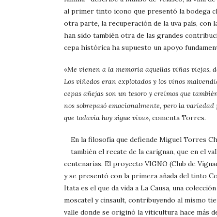
al primer tinto icono que presentó la bodega 
otra parte, la recuperación de la uva país, con
han sido también otra de las grandes contribuci
cepa histórica ha supuesto un apoyo fundamenta
«Me vienen a la memoria aquellas viñas viejas, de
Los viñedos eran explotados y los vinos malvendid
cepas añejas son un tesoro y creímos que también
nos sobrepasó emocionalmente, pero la variedad p
que todavía hoy sigue viva»
, comenta Torres.
En la filosofía que defiende Miguel Torres Ch
también el recate de la carignan, que en el v
centenarias. El proyecto VIGNO (Club de Vignad
y se presentó con la primera añada del tinto Co
Itata es el que da vida a La Causa, una colecci
moscatel y cinsault, contribuyendo al mismo tiem
valle donde se originó la viticultura hace más d