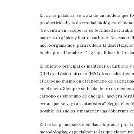
En otras palabras, se trata de un modelo que f
productividad y la diversidad biológica, el bien
“Se centra en recuperar su fertilidad natural; al
materia orgánica y fijar el carbono. Buscando 
microorganismos, para reducir la desertización
hecha por el hombre -”, agrega Eduardo Jordán
El objetivo principal es mantener el carbono y
(CH4) y el óxido nitroso (N2O), los cuales tie
el carbono mismo en el fenómeno de calentamie
en el suelo. Siempre se habla de otros elemen
carbono es sinónimo de energía”, asevera Jord
evitar que se vaya a la atmósfera? Según el en
posible los suelos y mantener una cobertura v
Entre las principales medidas adoptadas por la v
metodologías, especialmente las que tienen rela