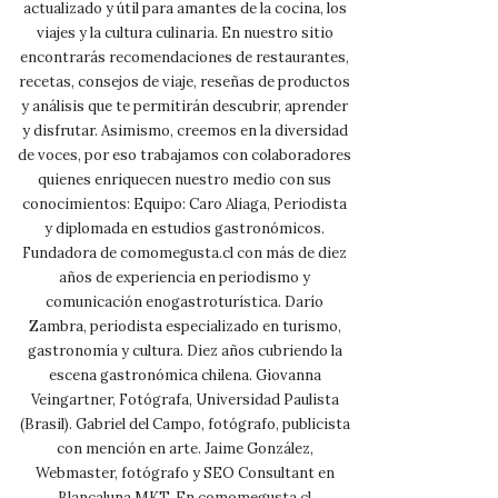
actualizado y útil para amantes de la cocina, los
viajes y la cultura culinaria. En nuestro sitio
encontrarás recomendaciones de restaurantes,
recetas, consejos de viaje, reseñas de productos
y análisis que te permitirán descubrir, aprender
y disfrutar. Asimismo, creemos en la diversidad
de voces, por eso trabajamos con colaboradores
quienes enriquecen nuestro medio con sus
conocimientos: Equipo: Caro Aliaga, Periodista
y diplomada en estudios gastronómicos.
Fundadora de comomegusta.cl con más de diez
años de experiencia en periodismo y
comunicación enogastroturística. Darío
Zambra, periodista especializado en turismo,
gastronomía y cultura. Diez años cubriendo la
escena gastronómica chilena. Giovanna
Veingartner, Fotógrafa, Universidad Paulista
(Brasil). Gabriel del Campo, fotógrafo, publicista
con mención en arte. Jaime González,
Webmaster, fotógrafo y SEO Consultant en
Blancaluna MKT. En comomegusta.cl