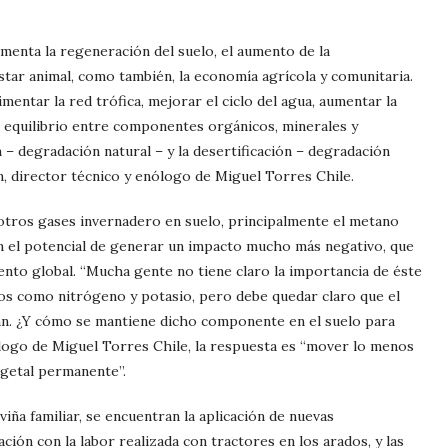
omenta la regeneración del suelo, el aumento de la
estar animal, como también, la economía agrícola y comunitaria.
imentar la red trófica, mejorar el ciclo del agua, aumentar la
el equilibrio entre componentes orgánicos, minerales y
 – degradación natural – y la desertificación – degradación
, director técnico y enólogo de Miguel Torres Chile.
 otros gases invernadero en suelo, principalmente el metano
nen el potencial de generar un impacto mucho más negativo, que
nto global. “Mucha gente no tiene claro la importancia de éste
tos como nitrógeno y potasio, pero debe quedar claro que el
án. ¿Y cómo se mantiene dicho componente en el suelo para
ólogo de Miguel Torres Chile, la respuesta es “mover lo menos
egetal permanente”.
iña familiar, se encuentran la aplicación de nuevas
ción con la labor realizada con tractores en los arados, y las