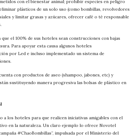
etidos con el bienestar animal; prohibir especies en peligro
eliminar plásticos de un solo uso (como bombillas, revolvedores
siales y limitar grasas y azúcares, ofrecer café o té responsable
.
a que el 100% de sus hoteles sean construcciones con bajas
sura. Para apoyar esta causa algunos hoteles
ción por Led e incluso implementado un sistema de
iones.
 cuenta con productos de aseo (shampoo, jabones, etc) y
están sustituyendo manera progresiva las bolsas de plástico en
l
 a los hoteles para que realicen iniciativas amigables con el
ivo en la naturaleza. Un claro ejemplo lo ofrece Novotel
 campaña #ChaoBombillas”, impulsada por el Ministerio del