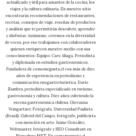
actualizado y útil para amantes de la cocina, los
viajes y la cultura culinaria. En nuestro sitio
encontrarás recomendaciones de restaurantes,
recetas, consejos de viaje, reseñas de productos
y análisis que te permitirán descubrir, aprender
y disfrutar. Asimismo, creemos en la diversidad
de voces, por eso trabajamos con colaboradores
quienes enriquecen nuestro medio con sus
conocimientos: Equipo: Caro Aliaga, Periodista
y diplomada en estudios gastronómicos.
Fundadora de comomegusta.cl con más de diez
años de experiencia en periodismo y
comunicación enogastroturística. Darío
Zambra, periodista especializado en turismo,
gastronomía y cultura. Diez años cubriendo la
escena gastronómica chilena. Giovanna
Veingartner, Fotógrafa, Universidad Paulista
(Brasil). Gabriel del Campo, fotógrafo, publicista
con mención en arte. Jaime González,
Webmaster, fotógrafo y SEO Consultant en
Blancaluna MKT. En comomegusta.cl