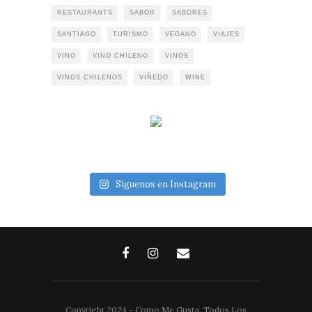
RESTAURANTS
SABOR
SABORES
SANTIAGO
TURISMO
VEGANO
VIAJES
VINO
VINO CHILENO
VINOS
VINOS CHILENOS
VIÑEDO
WINE
Síguenos en Instagram
Copyright 2024 - Como Me Gusta. Todos Los