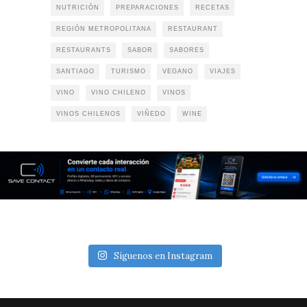
NUTRICIÓN
PREPARACIONES
RECETAS
REGIÓN METROPOLITANA
RESTAURANT
RESTAURANTS
SABOR
SABORES
SANTIAGO
TURISMO
VEGANO
VIAJES
VINO
VINO CHILENO
VINOS
VINOS CHILENOS
VIÑEDO
WINE
Síguenos en Instagram