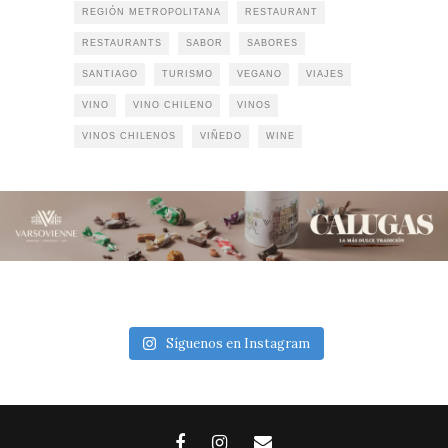
REGIÓN METROPOLITANA
RESTAURANT
RESTAURANTS
SABOR
SABORES
SANTIAGO
TURISMO
VEGANO
VIAJES
VINO
VINO CHILENO
VINOS
VINOS CHILENOS
VIÑEDO
WINE
Síguenos en Instagram