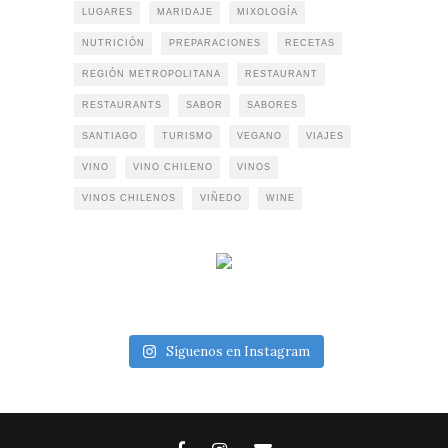
LUGARES
MARIDAJE
MIXOLOGÍA
NUTRICIÓN
PREPARACIONES
RECETAS
REGIÓN METROPOLITANA
RESTAURANT
RESTAURANTS
SABOR
SABORES
SANTIAGO
TURISMO
VEGANO
VIAJES
VINO
VINO CHILENO
VINOS
VINOS CHILENOS
VIÑEDO
WINE
Síguenos en Instagram