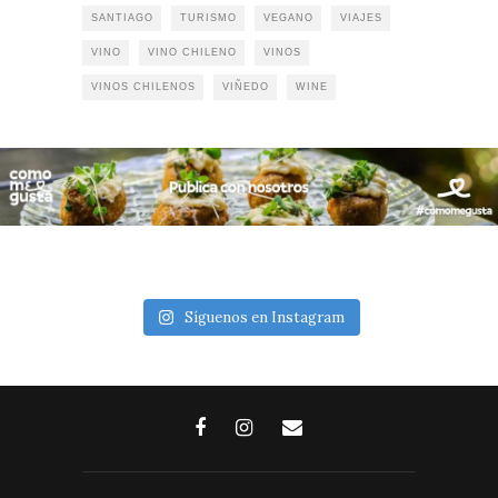
SANTIAGO
TURISMO
VEGANO
VIAJES
VINO
VINO CHILENO
VINOS
VINOS CHILENOS
VIÑEDO
WINE
Síguenos en Instagram