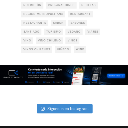
NUTRICIÓN
PREPARACIONES
RECETAS
REGIÓN METROPOLITANA
RESTAURANT
RESTAURANTS
SABOR
SABORES
SANTIAGO
TURISMO
VEGANO
VIAJES
VINO
VINO CHILENO
VINOS
VINOS CHILENOS
VIÑEDO
WINE
Síguenos en Instagram