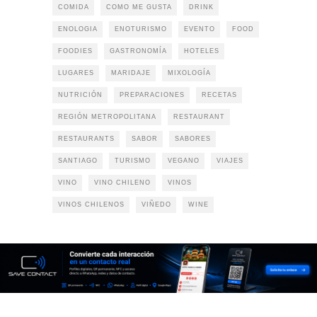
COMIDA
COMO ME GUSTA
DRINK
ENOLOGIA
ENOTURISMO
EVENTO
FOOD
FOODIES
GASTRONOMÍA
HOTELES
LUGARES
MARIDAJE
MIXOLOGÍA
NUTRICIÓN
PREPARACIONES
RECETAS
REGIÓN METROPOLITANA
RESTAURANT
RESTAURANTS
SABOR
SABORES
SANTIAGO
TURISMO
VEGANO
VIAJES
VINO
VINO CHILENO
VINOS
VINOS CHILENOS
VIÑEDO
WINE